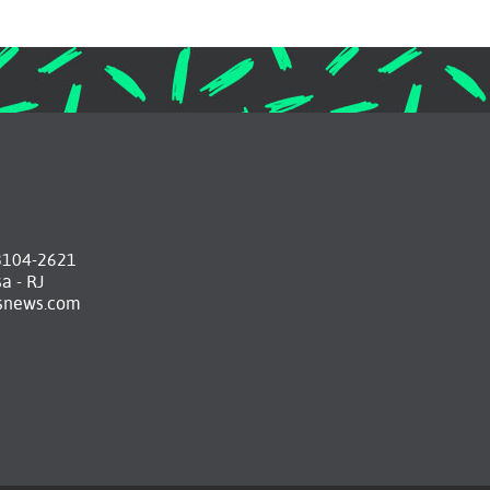
o
8104-2621
a - RJ
snews.com